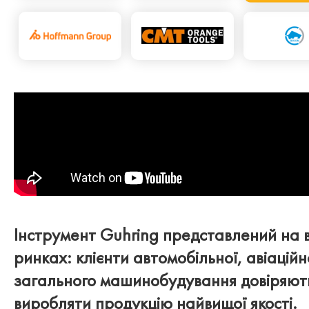
Інструмент Guhring представлений на в
ринках: клієнти автомобільної, авіаційн
загального машинобудування довіряють
виробляти продукцію найвищої якості.