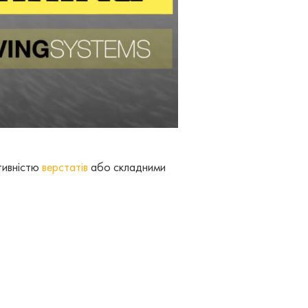
тивністю
верстатів
або складними