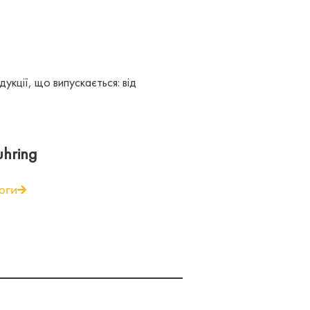
дукції, що випускається: від
hring
оги